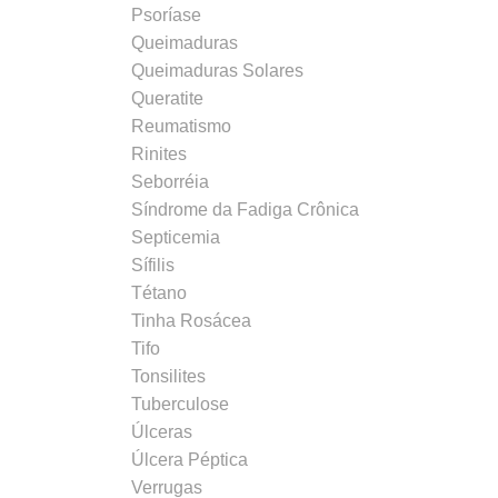
Psoríase
Queimaduras
Queimaduras Solares
Queratite
Reumatismo
Rinites
Seborréia
Síndrome da Fadiga Crônica
Septicemia
Sífilis
Tétano
Tinha Rosácea
Tifo
Tonsilites
Tuberculose
Úlceras
Úlcera Péptica
Verrugas