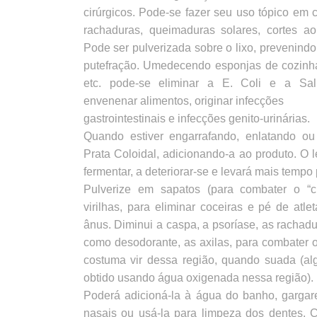
cirúrgicos. Pode-se fazer seu uso tópico em c
rachaduras, queimaduras solares, cortes a
Pode ser pulverizada sobre o lixo, prevenind
putefração. Umedecendo esponjas de cozinha,
etc. pode-se eliminar a E. Coli e a Sa
envenenar alimentos, originar infecções
gastrointestinais e infecções genito-urinárias.
Quando estiver engarrafando, enlatando ou
Prata Coloidal, adicionando-a ao produto. O 
fermentar, a deteriorar-se e levará mais tempo 
Pulverize em sapatos (para combater o “c
virilhas, para eliminar coceiras e pé de atle
ânus. Diminui a caspa, a psoríase, as rachad
como desodorante, as axilas, para combater 
costuma vir dessa região, quando suada (a
obtido usando água oxigenada nessa região).
Poderá adicioná-la à água do banho, gargare
nasais ou usá-la para limpeza dos dentes. C