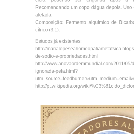
Recomendando um copo dágua depois. Uso ex
afetada.
Composição: Fermento alquímico de Bicarb
cítrico (3:1).
Estudos já existentes:
http://marialopeseahomeopatiametafsica.blogs
de-sodio-e-propriedades.html
http://www.anovaordemmundial.com/2011/05/d
ignorada-pela.html?
utm_source=feedburner&utm_medium=ema
http://pt.wikipedia.org/wiki/%C3%81cido_dic