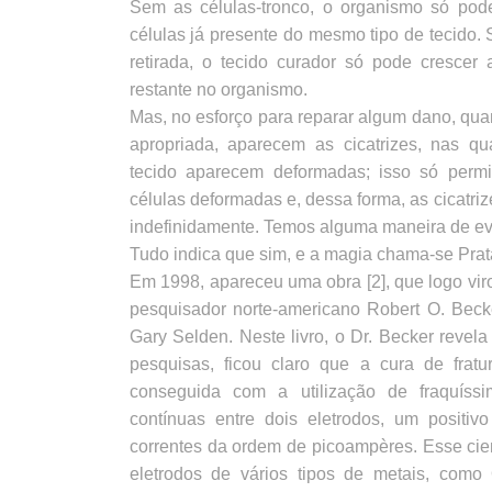
Sem as células-tronco, o organismo só pode
células já presente do mesmo tipo de tecido. 
retirada, o tecido curador só pode crescer 
restante no organismo.
Mas, no esforço para reparar algum dano, qua
apropriada, aparecem as cicatrizes, nas q
tecido aparecem deformadas; isso só perm
células deformadas e, dessa forma, as cicatr
indefinidamente. Temos alguma maneira de evi
Tudo indica que sim, e a magia chama-se Prat
Em 1998, apareceu uma obra [2], que logo viro
pesquisador norte-americano Robert O. Becke
Gary Selden. Neste livro, o Dr. Becker revel
pesquisas, ficou claro que a cura de frat
conseguida com a utilização de fraquíssim
contínuas entre dois eletrodos, um positiv
correntes da ordem de picoampères. Esse cie
eletrodos de vários tipos de metais, como O