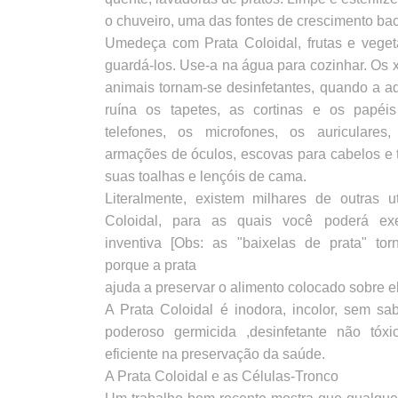
o chuveiro, uma das fontes de crescimento bac
Umedeça com Prata Coloidal, frutas e veget
guardá-los. Use-a na água para cozinhar. Os
animais tornam-se desinfetantes, quando a a
ruína os tapetes, as cortinas e os papéi
telefones, os microfones, os auriculares
armações de óculos, escovas para cabelos e 
suas toalhas e lençóis de cama.
Literalmente, existem milhares de outras u
Coloidal, para as quais você poderá ex
inventiva [Obs: as "baixelas de prata" to
porque a prata
ajuda a preservar o alimento colocado sobre ela
A Prata Coloidal é inodora, incolor, sem sab
poderoso germicida ,desinfetante não tóx
eficiente na preservação da saúde.
A Prata Coloidal e as Células-Tronco
Um trabalho bem recente mostra que qualquer