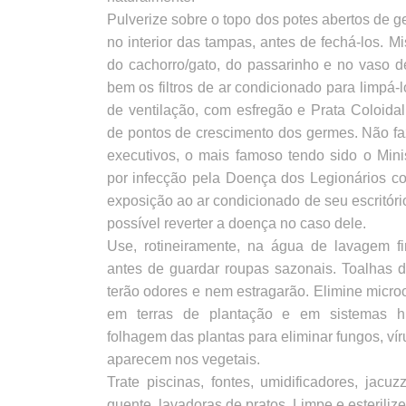
Pulverize sobre o topo dos potes abertos de g
no interior das tampas, antes de fechá-los. 
do cachorro/gato, do passarinho e no vaso de
bem os filtros de ar condicionado para limpá-
de ventilação, com esfregão e Prata Coloidal
de pontos de crescimento dos germes. Não fa
executivos, o mais famoso tendo sido o Mini
por infecção pela Doença dos Legionários co
exposição ao ar condicionado de seu escritóri
possível reverter a doença no caso dele.
Use, rotineiramente, na água de lavagem f
antes de guardar roupas sazonais. Toalhas 
terão odores e nem estragarão. Elimine micr
em terras de plantação e em sistemas hid
folhagem das plantas para eliminar fungos, ví
aparecem nos vegetais.
Trate piscinas, fontes, umidificadores, jacu
quente, lavadoras de pratos. Limpe e esterilize