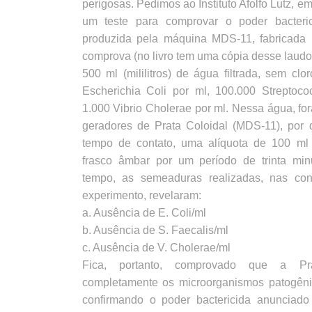
perigosas. Pedimos ao Instituto Afolfo Lutz, e
um teste para comprovar o poder bacteric
produzida pela máquina MDS-11, fabricada
comprova (no livro tem uma cópia desse laudo)
500 ml (mililitros) de água filtrada, sem clo
Escherichia Coli por ml, 100.000 Streptoc
1.000 Vibrio Cholerae por ml. Nessa água, fo
geradores de Prata Coloidal (MDS-11), por
tempo de contato, uma alíquota de 100 ml 
frasco âmbar por um período de trinta min
tempo, as semeaduras realizadas, nas cond
experimento, revelaram:
a. Ausência de E. Coli/ml
b. Ausência de S. Faecalis/ml
c. Ausência de V. Cholerae/ml
Fica, portanto, comprovado que a Pra
completamente os microorganismos patogêni
confirmando o poder bactericida anunciado