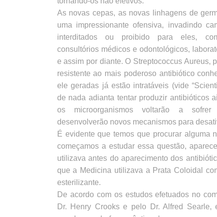
tornando-os não efetivos.
As novas cepas, as novas linhagens de ger
uma impressionante ofensiva, invadindo c
interditados ou proibido para eles, como
consultórios médicos e odontológicos, laborat
e assim por diante. O Streptococcus Aureus, p
resistente ao mais poderoso antibiótico conh
ele geradas já estão intratáveis (vide “Scient
de nada adianta tentar produzir antibióticos 
os microorganismos voltarão a sofre
desenvolverão novos mecanismos para desativ
É evidente que temos que procurar alguma n
começamos a estudar essa questão, aparece
utilizava antes do aparecimento dos antibiót
que a Medicina utilizava a Prata Coloidal c
esterilizante.
De acordo com os estudos efetuados no co
Dr. Henry Crooks e pelo Dr. Alfred Searle, 