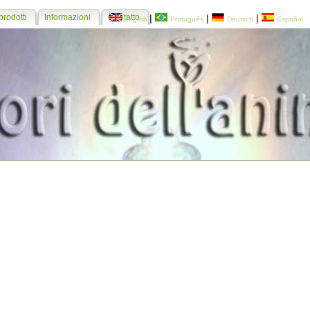
prodotti
Informazioni
Contatto
|
|
|
English
Português
Deutsch
Español